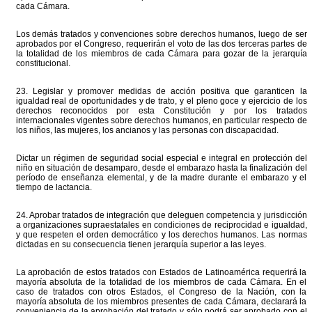
cada Cámara.
Los demás tratados y convenciones sobre derechos humanos, luego de ser
aprobados por el Congreso, requerirán el voto de las dos terceras partes de
la totalidad de los miembros de cada Cámara para gozar de la jerarquía
constitucional.
23. Legislar y promover medidas de acción positiva que garanticen la
igualdad real de oportunidades y de trato, y el pleno goce y ejercicio de los
derechos reconocidos por esta Constitución y por los tratados
internacionales vigentes sobre derechos humanos, en particular respecto de
los niños, las mujeres, los ancianos y las personas con discapacidad.
Dictar un régimen de seguridad social especial e integral en protección del
niño en situación de desamparo, desde el embarazo hasta la finalización del
período de enseñanza elemental, y de la madre durante el embarazo y el
tiempo de lactancia.
24. Aprobar tratados de integración que deleguen competencia y jurisdicción
a organizaciones supraestatales en condiciones de reciprocidad e igualdad,
y que respeten el orden democrático y los derechos humanos. Las normas
dictadas en su consecuencia tienen jerarquía superior a las leyes.
La aprobación de estos tratados con Estados de Latinoamérica requerirá la
mayoría absoluta de la totalidad de los miembros de cada Cámara. En el
caso de tratados con otros Estados, el Congreso de la Nación, con la
mayoría absoluta de los miembros presentes de cada Cámara, declarará la
conveniencia de la aprobación del tratado y sólo podrá ser aprobado con el