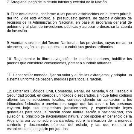
7. Arreglar el pago de la deuda interior y exterior de la Nación.
8. Fijar anualmente, conforme a las pautas establecidas en el tercer párrafo
del inc. 2 de este Artículo, el presupuesto general de gastos y cálculo de
recursos de la Administración Nacional, en base al programa general de
gobierno y al plan de inversiones públicas y aprobar o desechar la cuenta
de inversión.
9. Acordar subsidios del Tesoro Nacional a las provincias, cuyas rentas no
alcancen, según sus presupuestos, a cubrir sus gastos ordinarios.
10. Reglamentar la libre navegación de los ríos interiores, habilitar los
puertos que considere convenientes, y crear o suprimir aduanas.
11. Hacer sellar moneda, fijar su valor y el de las extranjeras; y adoptar un
sistema uniforme de pesos y medidas para toda la Nación.
12. Dictar los Códigos Civil, Comercial, Penal, de Minería, y del Trabajo y
Seguridad Social, en cuerpos unificados o separados, sin que tales códigos
alteren las jurisdicciones locales, correspondiendo su aplicación a los
tribunales federales o provinciales, según que las cosas o las personas
cayeren bajo sus respectivas jurisdicciones; y especialmente leyes
generales para toda la Nación sobre naturalización y nacionalidad, con
sujeción al principio de nacionalidad natural y por opción en beneficio de la
Argentina; así como sobre bancarrotas, sobre falsificación de la moneda
corriente y documentos públicos del estado, y las que requiera el
establecimiento del juicio por jurados.