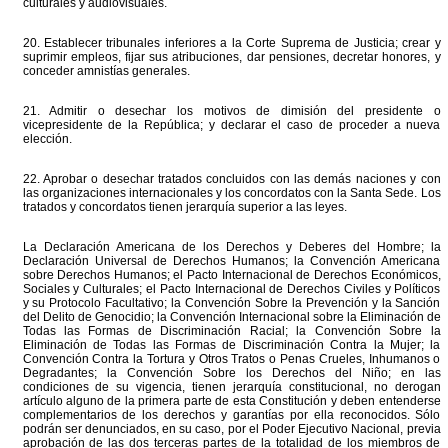
culturales y audiovisuales.
20. Establecer tribunales inferiores a la Corte Suprema de Justicia; crear y
suprimir empleos, fijar sus atribuciones, dar pensiones, decretar honores, y
conceder amnistías generales.
21. Admitir o desechar los motivos de dimisión del presidente o
vicepresidente de la República; y declarar el caso de proceder a nueva
elección.
22. Aprobar o desechar tratados concluidos con las demás naciones y con
las organizaciones internacionales y los concordatos con la Santa Sede. Los
tratados y concordatos tienen jerarquía superior a las leyes.
La Declaración Americana de los Derechos y Deberes del Hombre; la
Declaración Universal de Derechos Humanos; la Convención Americana
sobre Derechos Humanos; el Pacto Internacional de Derechos Económicos,
Sociales y Culturales; el Pacto Internacional de Derechos Civiles y Políticos
y su Protocolo Facultativo; la Convención Sobre la Prevención y la Sanción
del Delito de Genocidio; la Convención Internacional sobre la Eliminación de
Todas las Formas de Discriminación Racial; la Convención Sobre la
Eliminación de Todas las Formas de Discriminación Contra la Mujer; la
Convención Contra la Tortura y Otros Tratos o Penas Crueles, Inhumanos o
Degradantes; la Convención Sobre los Derechos del Niño; en las
condiciones de su vigencia, tienen jerarquía constitucional, no derogan
artículo alguno de la primera parte de esta Constitución y deben entenderse
complementarios de los derechos y garantías por ella reconocidos. Sólo
podrán ser denunciados, en su caso, por el Poder Ejecutivo Nacional, previa
aprobación de las dos terceras partes de la totalidad de los miembros de