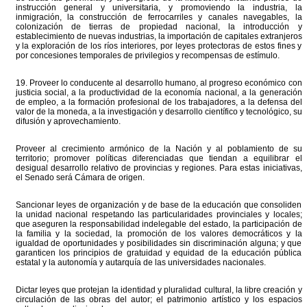
instrucción general y universitaria, y promoviendo la industria, la
inmigración, la construcción de ferrocarriles y canales navegables, la
colonización de tierras de propiedad nacional, la introducción y
establecimiento de nuevas industrias, la importación de capitales extranjeros
y la exploración de los ríos interiores, por leyes protectoras de estos fines y
por concesiones temporales de privilegios y recompensas de estímulo.
19. Proveer lo conducente al desarrollo humano, al progreso económico con
justicia social, a la productividad de la economía nacional, a la generación
de empleo, a la formación profesional de los trabajadores, a la defensa del
valor de la moneda, a la investigación y desarrollo científico y tecnológico, su
difusión y aprovechamiento.
Proveer al crecimiento armónico de la Nación y al poblamiento de su
territorio; promover políticas diferenciadas que tiendan a equilibrar el
desigual desarrollo relativo de provincias y regiones. Para estas iniciativas,
el Senado será Cámara de origen.
Sancionar leyes de organización y de base de la educación que consoliden
la unidad nacional respetando las particularidades provinciales y locales;
que aseguren la responsabilidad indelegable del estado, la participación de
la familia y la sociedad, la promoción de los valores democráticos y la
igualdad de oportunidades y posibilidades sin discriminación alguna; y que
garanticen los principios de gratuidad y equidad de la educación pública
estatal y la autonomía y autarquía de las universidades nacionales.
Dictar leyes que protejan la identidad y pluralidad cultural, la libre creación y
circulación de las obras del autor; el patrimonio artístico y los espacios