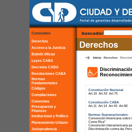
Contenidos
Derechos
Acceso a la Justicia
Boletín Oficial
Inicio
Derechos
Discrim
-
-
Leyes CABA
Decretos CABA
Discriminació
Resoluciones CABA
Reconocimient
Normas
Fundamentales
Códigos
Constitución Nacional
Art.16
Art.43
Art.75
Compilaciones
Convenios
Constitución CABA
Art.11
Art.14
Art.43
Art.80
Presupuesto y
Finanzas
Normas Supranacionales:
Institucional y Político
Convención Americana sobre 
Costa Rica"
Planeamiento Urbano
Convención Interamericana par
Jurisprudencia
Discriminación contra las Pe