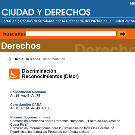
Mi
Inicio
Derechos
Discriminación
-
-
Discriminación
Reconocimientos (Discr)
Constitución Nacional
Art.16
Art.43
Art.75
Constitución CABA
Art.11
Art.14
Art.43
Art.80
Normas Supranacionales:
Convención Americana sobre Derechos Humanos - "Pacto de San José de
Costa Rica"
Convención Interamericana para la Eliminación de todas las Formas de
Discriminación contra las Personas con Discapacidad