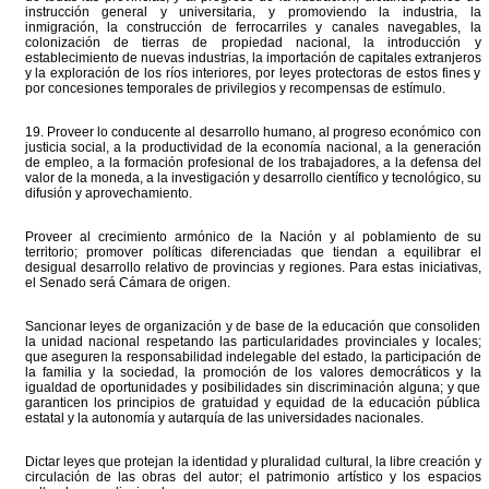
instrucción general y universitaria, y promoviendo la industria, la
inmigración, la construcción de ferrocarriles y canales navegables, la
colonización de tierras de propiedad nacional, la introducción y
establecimiento de nuevas industrias, la importación de capitales extranjeros
y la exploración de los ríos interiores, por leyes protectoras de estos fines y
por concesiones temporales de privilegios y recompensas de estímulo.
19. Proveer lo conducente al desarrollo humano, al progreso económico con
justicia social, a la productividad de la economía nacional, a la generación
de empleo, a la formación profesional de los trabajadores, a la defensa del
valor de la moneda, a la investigación y desarrollo científico y tecnológico, su
difusión y aprovechamiento.
Proveer al crecimiento armónico de la Nación y al poblamiento de su
territorio; promover políticas diferenciadas que tiendan a equilibrar el
desigual desarrollo relativo de provincias y regiones. Para estas iniciativas,
el Senado será Cámara de origen.
Sancionar leyes de organización y de base de la educación que consoliden
la unidad nacional respetando las particularidades provinciales y locales;
que aseguren la responsabilidad indelegable del estado, la participación de
la familia y la sociedad, la promoción de los valores democráticos y la
igualdad de oportunidades y posibilidades sin discriminación alguna; y que
garanticen los principios de gratuidad y equidad de la educación pública
estatal y la autonomía y autarquía de las universidades nacionales.
Dictar leyes que protejan la identidad y pluralidad cultural, la libre creación y
circulación de las obras del autor; el patrimonio artístico y los espacios