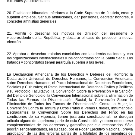
culturales y audiovisuales.
20. Establecer tribunales inferiores a la Corte Suprema de Justicia; crear y
suprimir empleos, fijar sus atribuciones, dar pensiones, decretar honores, y
conceder amnistías generales.
21. Admitir o desechar los motivos de dimisión del presidente o
vicepresidente de la República; y declarar el caso de proceder a nueva
elección.
22. Aprobar o desechar tratados concluidos con las demás naciones y con
las organizaciones internacionales y los concordatos con la Santa Sede. Los
tratados y concordatos tienen jerarquía superior a las leyes.
La Declaración Americana de los Derechos y Deberes del Hombre; la
Declaración Universal de Derechos Humanos; la Convención Americana
sobre Derechos Humanos; el Pacto Internacional de Derechos Económicos,
Sociales y Culturales; el Pacto Internacional de Derechos Civiles y Políticos
y su Protocolo Facultativo; la Convención Sobre la Prevención y la Sanción
del Delito de Genocidio; la Convención Internacional sobre la Eliminación de
Todas las Formas de Discriminación Racial; la Convención Sobre la
Eliminación de Todas las Formas de Discriminación Contra la Mujer; la
Convención Contra la Tortura y Otros Tratos o Penas Crueles, Inhumanos o
Degradantes; la Convención Sobre los Derechos del Niño; en las
condiciones de su vigencia, tienen jerarquía constitucional, no derogan
artículo alguno de la primera parte de esta Constitución y deben entenderse
complementarios de los derechos y garantías por ella reconocidos. Sólo
podrán ser denunciados, en su caso, por el Poder Ejecutivo Nacional, previa
aprobación de las dos terceras partes de la totalidad de los miembros de