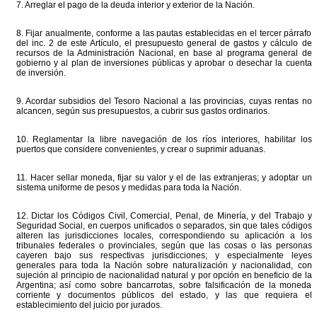
7. Arreglar el pago de la deuda interior y exterior de la Nación.
8. Fijar anualmente, conforme a las pautas establecidas en el tercer párrafo
del inc. 2 de este Artículo, el presupuesto general de gastos y cálculo de
recursos de la Administración Nacional, en base al programa general de
gobierno y al plan de inversiones públicas y aprobar o desechar la cuenta
de inversión.
9. Acordar subsidios del Tesoro Nacional a las provincias, cuyas rentas no
alcancen, según sus presupuestos, a cubrir sus gastos ordinarios.
10. Reglamentar la libre navegación de los ríos interiores, habilitar los
puertos que considere convenientes, y crear o suprimir aduanas.
11. Hacer sellar moneda, fijar su valor y el de las extranjeras; y adoptar un
sistema uniforme de pesos y medidas para toda la Nación.
12. Dictar los Códigos Civil, Comercial, Penal, de Minería, y del Trabajo y
Seguridad Social, en cuerpos unificados o separados, sin que tales códigos
alteren las jurisdicciones locales, correspondiendo su aplicación a los
tribunales federales o provinciales, según que las cosas o las personas
cayeren bajo sus respectivas jurisdicciones; y especialmente leyes
generales para toda la Nación sobre naturalización y nacionalidad, con
sujeción al principio de nacionalidad natural y por opción en beneficio de la
Argentina; así como sobre bancarrotas, sobre falsificación de la moneda
corriente y documentos públicos del estado, y las que requiera el
establecimiento del juicio por jurados.