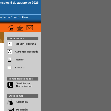
ércoles 5 de agosto de 2026
Herramientas
Reducir Tipografía
Aumentar Tipografía
Imprimir
Enviar a:
Temas Relacionados
Servicios de
Discriminación
Otros Temas
Asistencia
Mediación