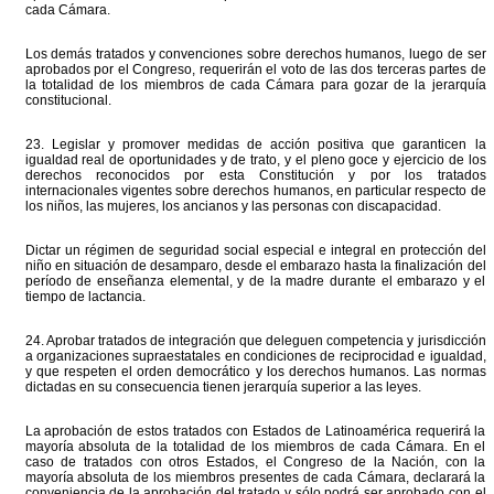
cada Cámara.
Los demás tratados y convenciones sobre derechos humanos, luego de ser
aprobados por el Congreso, requerirán el voto de las dos terceras partes de
la totalidad de los miembros de cada Cámara para gozar de la jerarquía
constitucional.
23. Legislar y promover medidas de acción positiva que garanticen la
igualdad real de oportunidades y de trato, y el pleno goce y ejercicio de los
derechos reconocidos por esta Constitución y por los tratados
internacionales vigentes sobre derechos humanos, en particular respecto de
los niños, las mujeres, los ancianos y las personas con discapacidad.
Dictar un régimen de seguridad social especial e integral en protección del
niño en situación de desamparo, desde el embarazo hasta la finalización del
período de enseñanza elemental, y de la madre durante el embarazo y el
tiempo de lactancia.
24. Aprobar tratados de integración que deleguen competencia y jurisdicción
a organizaciones supraestatales en condiciones de reciprocidad e igualdad,
y que respeten el orden democrático y los derechos humanos. Las normas
dictadas en su consecuencia tienen jerarquía superior a las leyes.
La aprobación de estos tratados con Estados de Latinoamérica requerirá la
mayoría absoluta de la totalidad de los miembros de cada Cámara. En el
caso de tratados con otros Estados, el Congreso de la Nación, con la
mayoría absoluta de los miembros presentes de cada Cámara, declarará la
conveniencia de la aprobación del tratado y sólo podrá ser aprobado con el