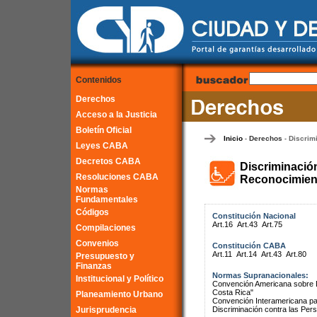
Contenidos
Derechos
Acceso a la Justicia
Boletín Oficial
Inicio
Derechos
Discrim
-
-
Leyes CABA
Decretos CABA
Discriminació
Resoluciones CABA
Reconocimient
Normas
Fundamentales
Códigos
Constitución Nacional
Art.16
Art.43
Art.75
Compilaciones
Convenios
Constitución CABA
Art.11
Art.14
Art.43
Art.80
Presupuesto y
Finanzas
Normas Supranacionales:
Institucional y Político
Convención Americana sobre 
Costa Rica"
Planeamiento Urbano
Convención Interamericana par
Jurisprudencia
Discriminación contra las Pe