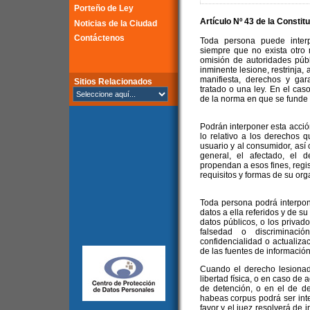
Porteño de Ley
Artículo Nº 43 de la Constit
Noticias de la Ciudad
Contáctenos
Toda persona puede inter
siempre que no exista otro 
omisión de autoridades públ
inminente lesione, restrinja,
manifiesta, derechos y gar
Sitios Relacionados
tratado o una ley. En el caso
de la norma en que se funde e
Podrán interponer esta acció
lo relativo a los derechos 
usuario y al consumidor, así
general, el afectado, el 
propendan a esos fines, regis
requisitos y formas de su org
Toda persona podrá interpon
datos a ella referidos y de s
datos públicos, o los privad
falsedad o discriminación
confidencialidad o actualiza
de las fuentes de información
Cuando el derecho lesionado
libertad física, o en caso de
de detención, o en el de de
habeas corpus podrá ser inte
favor y el juez resolverá de 