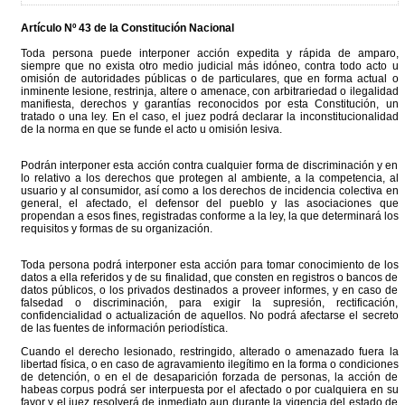
Artículo Nº 43 de la Constitución Nacional
Toda persona puede interponer acción expedita y rápida de amparo,
siempre que no exista otro medio judicial más idóneo, contra todo acto u
omisión de autoridades públicas o de particulares, que en forma actual o
inminente lesione, restrinja, altere o amenace, con arbitrariedad o ilegalidad
manifiesta, derechos y garantías reconocidos por esta Constitución, un
tratado o una ley. En el caso, el juez podrá declarar la inconstitucionalidad
de la norma en que se funde el acto u omisión lesiva.
Podrán interponer esta acción contra cualquier forma de discriminación y en
lo relativo a los derechos que protegen al ambiente, a la competencia, al
usuario y al consumidor, así como a los derechos de incidencia colectiva en
general, el afectado, el defensor del pueblo y las asociaciones que
propendan a esos fines, registradas conforme a la ley, la que determinará los
requisitos y formas de su organización.
Toda persona podrá interponer esta acción para tomar conocimiento de los
datos a ella referidos y de su finalidad, que consten en registros o bancos de
datos públicos, o los privados destinados a proveer informes, y en caso de
falsedad o discriminación, para exigir la supresión, rectificación,
confidencialidad o actualización de aquellos. No podrá afectarse el secreto
de las fuentes de información periodística.
Cuando el derecho lesionado, restringido, alterado o amenazado fuera la
libertad física, o en caso de agravamiento ilegítimo en la forma o condiciones
de detención, o en el de desaparición forzada de personas, la acción de
habeas corpus podrá ser interpuesta por el afectado o por cualquiera en su
favor y el juez resolverá de inmediato aun durante la vigencia del estado de