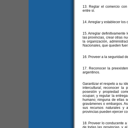
13. Reglar el comercio con 
entre sí.
14. Arreglar y establecer los
15. Arreglar definitivamente lo
las provincias, crear otras n
la organización, administrac
Nacionales, que queden fuera 
16. Proveer a la seguridad de
17. Reconocer la preexisten
argentinos.
Garantizar el respeto a su id
intercultural; reconocer la
posesión y propiedad comun
ocupan; y regular la entrega 
humano; ninguna de ellas se
gravámenes o embargos. Aseg
sus recursos naturales y 
provincias pueden ejercer co
18. Proveer lo conducente a l
de todas las provincias, y al