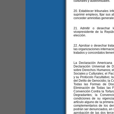
culturales y audiovisuales.
20. Establecer tribunales inf
suprimir empleos, fijar sus a
conceder amnistías generale
21. Admitir o desechar l
vicepresidente de la Repúb
elección.
22. Aprobar o desechar trat
las organizaciones internaci
tratados y concordatos tienen 
La Declaración Americana
Declaración Universal de 
sobre Derechos Humanos; el
Sociales y Culturales; el Pac
y su Protocolo Facultativo; 
del Delito de Genocidio; la C
Todas las Formas de Disc
Eliminación de Todas las F
Convención Contra la Tortur
Degradantes; la Convenc
condiciones de su vigencia,
artículo alguno de la primer
complementarios de los der
podrán ser denunciados, en s
aprobación de las dos terce