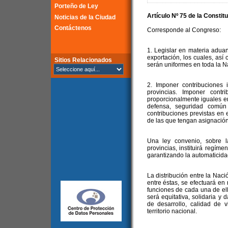
Porteño de Ley
Artículo Nº 75 de la Constit
Noticias de la Ciudad
Contáctenos
Corresponde al Congreso:
1. Legislar en materia adua
exportación, los cuales, así
Sitios Relacionados
serán uniformes en toda la N
2. Imponer contribuciones 
provincias. Imponer contr
proporcionalmente iguales en 
defensa, seguridad común
contribuciones previstas en e
de las que tengan asignación 
Una ley convenio, sobre 
provincias, instituirá regíme
garantizando la automaticidad
La distribución entre la Naci
entre éstas, se efectuará en 
funciones de cada una de ell
será equitativa, solidaria y 
de desarrollo, calidad de 
territorio nacional.