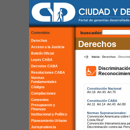
Contenidos
Derechos
Acceso a la Justicia
Boletín Oficial
Inicio
Derechos
Discrim
-
-
Leyes CABA
Decretos CABA
Discriminació
Resoluciones CABA
Reconocimient
Normas
Fundamentales
Códigos
Constitución Nacional
Art.16
Art.43
Art.75
Compilaciones
Convenios
Constitución CABA
Art.11
Art.14
Art.43
Art.80
Presupuesto y
Finanzas
Normas Supranacionales:
Institucional y Político
Convención Americana sobre 
Costa Rica"
Planeamiento Urbano
Convención Interamericana par
Jurisprudencia
Discriminación contra las Pe