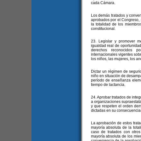
cada Cámara.
Los demás tratados y conve
aprobados por el Congreso, r
la totalidad de los miembr
constitucional.
23. Legislar y promover m
igualdad real de oportunidade
derechos reconocidos po
internacionales vigentes sob
los niños, las mujeres, los a
Dictar un régimen de segurid
niño en situación de desampa
período de enseñanza eleme
tiempo de lactancia.
24. Aprobar tratados de inte
a organizaciones supraestata
y que respeten el orden de
dictadas en su consecuencia t
La aprobación de estos trat
mayoría absoluta de la tot
caso de tratados con otro
mayoría absoluta de los mie
conveniencia de la aprobació