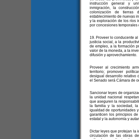
instrucción general y uni
inmigración, la construcci
colonización de tierras 
establecimiento de nuevas ind
y la exploración de los ríos i
por concesiones temporales d
19. Proveer lo conducente a
justicia social, a la product
de empleo, a la formación pr
valor de la moneda, a la inves
difusión y aprovechamiento.
Proveer al crecimiento ar
territorio; promover políti
desigual desarrollo relativo 
el Senado será Cámara de or
Sancionar leyes de organiza
la unidad nacional respetand
que aseguren la responsabili
la familia y la sociedad, l
igualdad de oportunidades y 
garanticen los principios d
estatal y la autonomía y auta
Dictar leyes que protejan la i
circulación de las obras del