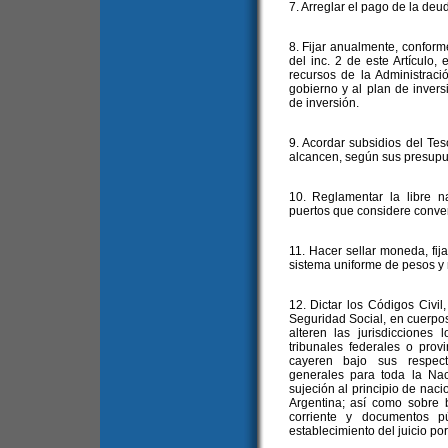
7. Arreglar el pago de la deud
8. Fijar anualmente, conforme
del inc. 2 de este Artículo,
recursos de la Administrac
gobierno y al plan de inver
de inversión.
9. Acordar subsidios del Tes
alcancen, según sus presupue
10. Reglamentar la libre na
puertos que considere conven
11. Hacer sellar moneda, fija
sistema uniforme de pesos y 
12. Dictar los Códigos Civil
Seguridad Social, en cuerpos
alteren las jurisdicciones 
tribunales federales o prov
cayeren bajo sus respecti
generales para toda la Nac
sujeción al principio de naci
Argentina; así como sobre b
corriente y documentos p
establecimiento del juicio por