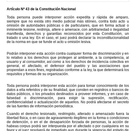
Artículo Nº 43 de la Constitución Nacional
Toda persona puede interponer acción expedita y rápida de amparo,
siempre que no exista otro medio judicial más idóneo, contra todo acto u
omisión de autoridades públicas o de particulares, que en forma actual o
inminente lesione, restrinja, altere o amenace, con arbitrariedad o ilegalidad
manifiesta, derechos y garantías reconocidos por esta Constitución, un
tratado o una ley. En el caso, el juez podrá declarar la inconstitucionalidad
de la norma en que se funde el acto u omisión lesiva.
Podrán interponer esta acción contra cualquier forma de discriminación y en
lo relativo a los derechos que protegen al ambiente, a la competencia, al
usuario y al consumidor, así como a los derechos de incidencia colectiva en
general, el afectado, el defensor del pueblo y las asociaciones que
propendan a esos fines, registradas conforme a la ley, la que determinará los
requisitos y formas de su organización.
Toda persona podrá interponer esta acción para tomar conocimiento de los
datos a ella referidos y de su finalidad, que consten en registros o bancos de
datos públicos, o los privados destinados a proveer informes, y en caso de
falsedad o discriminación, para exigir la supresión, rectificación,
confidencialidad o actualización de aquellos. No podrá afectarse el secreto
de las fuentes de información periodística.
Cuando el derecho lesionado, restringido, alterado o amenazado fuera la
libertad física, o en caso de agravamiento ilegítimo en la forma o condiciones
de detención, o en el de desaparición forzada de personas, la acción de
habeas corpus podrá ser interpuesta por el afectado o por cualquiera en su
favor y el juez resolverá de inmediato aun durante la vigencia del estado de