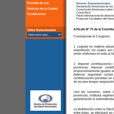
Porteño de Ley
Normas Supranacionales:
Declaración Americana de lo
Noticias de la Ciudad
Convención Americana sobre 
Costa Rica"
Contáctenos
Pacto internacional de derechos
Protocolo Facultativo del Pact
Artículo Nº 75 de la Constit
Sitios Relacionados
Corresponde al Congreso:
1. Legislar en materia adua
exportación, los cuales, así
serán uniformes en toda la N
2. Imponer contribuciones 
provincias. Imponer contr
proporcionalmente iguales en 
defensa, seguridad común
contribuciones previstas en e
de las que tengan asignación 
Una ley convenio, sobre 
provincias, instituirá regíme
garantizando la automaticidad
La distribución entre la Naci
entre éstas, se efectuará en 