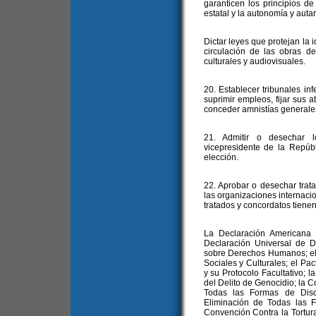
garanticen los principios d
estatal y la autonomía y auta
Dictar leyes que protejan la i
circulación de las obras del
culturales y audiovisuales.
20. Establecer tribunales inf
suprimir empleos, fijar sus a
conceder amnistías generale
21. Admitir o desechar l
vicepresidente de la Repúb
elección.
22. Aprobar o desechar trat
las organizaciones internaci
tratados y concordatos tienen 
La Declaración Americana
Declaración Universal de 
sobre Derechos Humanos; el
Sociales y Culturales; el Pac
y su Protocolo Facultativo; 
del Delito de Genocidio; la C
Todas las Formas de Disc
Eliminación de Todas las F
Convención Contra la Tortur