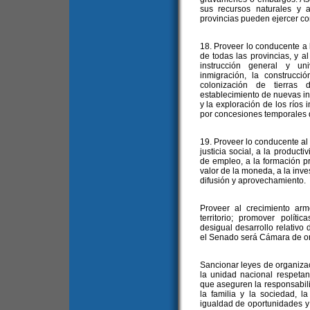
sus recursos naturales y 
provincias pueden ejercer co
18. Proveer lo conducente a l
de todas las provincias, y al
instrucción general y uni
inmigración, la construcci
colonización de tierras 
establecimiento de nuevas ind
y la exploración de los ríos i
por concesiones temporales d
19. Proveer lo conducente a
justicia social, a la product
de empleo, a la formación pr
valor de la moneda, a la inves
difusión y aprovechamiento.
Proveer al crecimiento ar
territorio; promover políti
desigual desarrollo relativo 
el Senado será Cámara de or
Sancionar leyes de organiza
la unidad nacional respetand
que aseguren la responsabili
la familia y la sociedad, l
igualdad de oportunidades y 