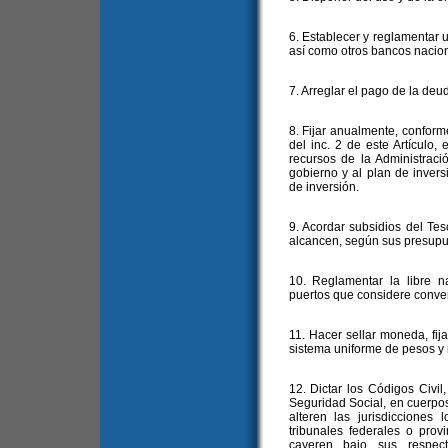
6. Establecer y reglamentar 
así como otros bancos nacio
7. Arreglar el pago de la deud
8. Fijar anualmente, conforme
del inc. 2 de este Artículo,
recursos de la Administrac
gobierno y al plan de inver
de inversión.
9. Acordar subsidios del Tes
alcancen, según sus presupue
10. Reglamentar la libre na
puertos que considere conven
11. Hacer sellar moneda, fija
sistema uniforme de pesos y 
12. Dictar los Códigos Civil
Seguridad Social, en cuerpos
alteren las jurisdicciones 
tribunales federales o prov
cayeren bajo sus respecti