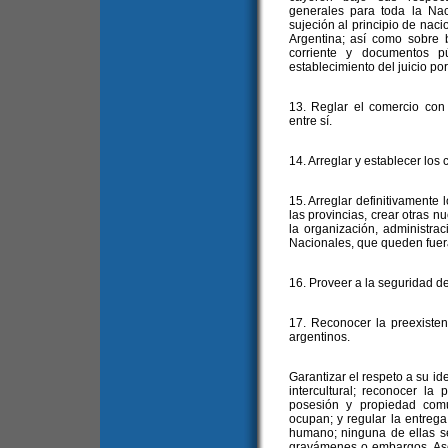
generales para toda la Nac
sujeción al principio de naci
Argentina; así como sobre b
corriente y documentos p
establecimiento del juicio por
13. Reglar el comercio con 
entre sí.
14. Arreglar y establecer los
15. Arreglar definitivamente lo
las provincias, crear otras n
la organización, administrac
Nacionales, que queden fuera 
16. Proveer a la seguridad de
17. Reconocer la preexisten
argentinos.
Garantizar el respeto a su id
intercultural; reconocer la
posesión y propiedad comun
ocupan; y regular la entrega 
humano; ninguna de ellas se
gravámenes o embargos. Aseg