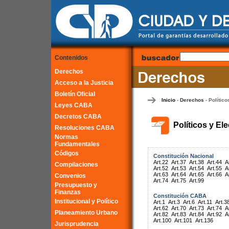
Contenidos
Derechos
Acceso a la Justicia
Boletín Oficial
Inicio
Derechos
Político
-
-
Leyes CABA
Decretos CABA
Políticos y El
Resoluciones CABA
Normas
Fundamentales
Códigos
Constitución Nacional
Art.22
Art.37
Art.38
Art.44
A
Compilaciones
Art.52
Art.53
Art.54
Art.55
A
Art.63
Art.64
Art.65
Art.66
A
Convenios
Art.74
Art.75
Art.99
Presupuesto y
Finanzas
Constitución CABA
Institucional y Político
Art.1
Art.3
Art.6
Art.11
Art.3
Art.62
Art.70
Art.73
Art.74
A
Planeamiento Urbano
Art.82
Art.83
Art.84
Art.92
A
Art.100
Art.101
Art.136
Jurisprudencia