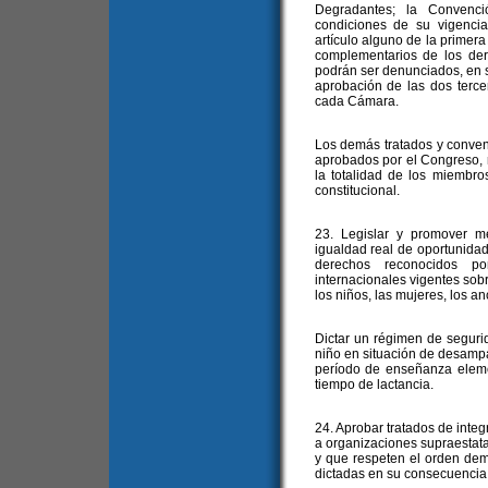
Degradantes; la Convenc
condiciones de su vigencia,
artículo alguno de la primer
complementarios de los der
podrán ser denunciados, en s
aprobación de las dos terce
cada Cámara.
Los demás tratados y conve
aprobados por el Congreso, r
la totalidad de los miembr
constitucional.
23. Legislar y promover m
igualdad real de oportunidade
derechos reconocidos po
internacionales vigentes sob
los niños, las mujeres, los a
Dictar un régimen de segurid
niño en situación de desampa
período de enseñanza eleme
tiempo de lactancia.
24. Aprobar tratados de inte
a organizaciones supraestata
y que respeten el orden de
dictadas en su consecuencia t