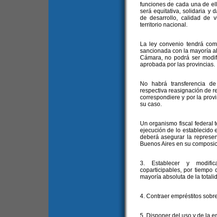
funciones de cada una de ell
será equitativa, solidaria y 
de desarrollo, calidad de 
territorio nacional.
La ley convenio tendrá co
sancionada con la mayoría ab
Cámara, no podrá ser modifi
aprobada por las provincias.
No habrá transferencia de
respectiva reasignación de 
correspondiere y por la prov
su caso.
Un organismo fiscal federal t
ejecución de lo establecido e
deberá asegurar la represen
Buenos Aires en su composic
3. Establecer y modific
coparticipables, por tiempo
mayoría absoluta de la total
4. Contraer empréstitos sobre
5. Disponer del uso y de la e