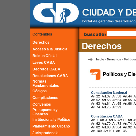
Contenidos
Derechos
Acceso a la Justicia
Boletín Oficial
Inicio
Derechos
Político
-
-
Leyes CABA
Decretos CABA
Políticos y El
Resoluciones CABA
Normas
Fundamentales
Códigos
Constitución Nacional
Art.22
Art.37
Art.38
Art.44
A
Compilaciones
Art.52
Art.53
Art.54
Art.55
A
Art.63
Art.64
Art.65
Art.66
A
Convenios
Art.74
Art.75
Art.99
Presupuesto y
Finanzas
Constitución CABA
Institucional y Político
Art.1
Art.3
Art.6
Art.11
Art.3
Art.62
Art.70
Art.73
Art.74
A
Planeamiento Urbano
Art.82
Art.83
Art.84
Art.92
A
Art.100
Art.101
Art.136
Jurisprudencia