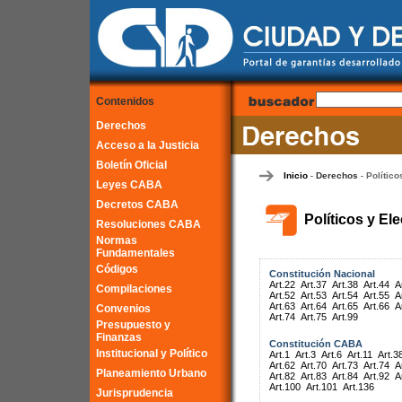
Contenidos
Derechos
Acceso a la Justicia
Boletín Oficial
Inicio
Derechos
Político
-
-
Leyes CABA
Decretos CABA
Políticos y El
Resoluciones CABA
Normas
Fundamentales
Códigos
Constitución Nacional
Art.22
Art.37
Art.38
Art.44
A
Compilaciones
Art.52
Art.53
Art.54
Art.55
A
Art.63
Art.64
Art.65
Art.66
A
Convenios
Art.74
Art.75
Art.99
Presupuesto y
Finanzas
Constitución CABA
Institucional y Político
Art.1
Art.3
Art.6
Art.11
Art.3
Art.62
Art.70
Art.73
Art.74
A
Planeamiento Urbano
Art.82
Art.83
Art.84
Art.92
A
Art.100
Art.101
Art.136
Jurisprudencia