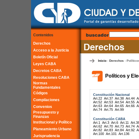
Contenidos
Derechos
Acceso a la Justicia
Boletín Oficial
Inicio
Derechos
Político
-
-
Leyes CABA
Decretos CABA
Políticos y El
Resoluciones CABA
Normas
Fundamentales
Códigos
Constitución Nacional
Art.22
Art.37
Art.38
Art.44
A
Compilaciones
Art.52
Art.53
Art.54
Art.55
A
Art.63
Art.64
Art.65
Art.66
A
Convenios
Art.74
Art.75
Art.99
Presupuesto y
Finanzas
Constitución CABA
Institucional y Político
Art.1
Art.3
Art.6
Art.11
Art.3
Art.62
Art.70
Art.73
Art.74
A
Planeamiento Urbano
Art.82
Art.83
Art.84
Art.92
A
Art.100
Art.101
Art.136
Jurisprudencia