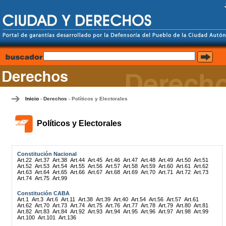
Inicio
Derechos
Políticos y Electorales
-
-
Políticos y Electorales
Constitución Nacional
Art.22
Art.37
Art.38
Art.44
Art.45
Art.46
Art.47
Art.48
Art.49
Art.50
Art.51
Art.52
Art.53
Art.54
Art.55
Art.56
Art.57
Art.58
Art.59
Art.60
Art.61
Art.62
Art.63
Art.64
Art.65
Art.66
Art.67
Art.68
Art.69
Art.70
Art.71
Art.72
Art.73
Art.74
Art.75
Art.99
Constitución CABA
Art.1
Art.3
Art.6
Art.11
Art.38
Art.39
Art.40
Art.54
Art.56
Art.57
Art.61
Art.62
Art.70
Art.73
Art.74
Art.75
Art.76
Art.77
Art.78
Art.79
Art.80
Art.81
Art.82
Art.83
Art.84
Art.92
Art.93
Art.94
Art.95
Art.96
Art.97
Art.98
Art.99
Art.100
Art.101
Art.136