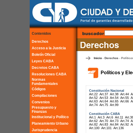
Contenidos
Derechos
Acceso a la Justicia
Boletín Oficial
Inicio
Derechos
Político
-
-
Leyes CABA
Decretos CABA
Políticos y El
Resoluciones CABA
Normas
Fundamentales
Códigos
Constitución Nacional
Art.22
Art.37
Art.38
Art.44
A
Compilaciones
Art.52
Art.53
Art.54
Art.55
A
Art.63
Art.64
Art.65
Art.66
A
Convenios
Art.74
Art.75
Art.99
Presupuesto y
Finanzas
Constitución CABA
Institucional y Político
Art.1
Art.3
Art.6
Art.11
Art.3
Art.62
Art.70
Art.73
Art.74
A
Planeamiento Urbano
Art.82
Art.83
Art.84
Art.92
A
Art.100
Art.101
Art.136
Jurisprudencia