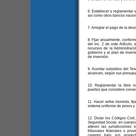
6. Establecer y reglamentar 
así como otros bancos nacio
7. Arreglar el pago de la deud
8. Fijar anualmente, conforme
del inc. 2 de este Artículo,
recursos de la Administrac
gobierno y al plan de inver
de inversión.
9. Acordar subsidios del Tes
alcancen, según sus presupue
10. Reglamentar la libre na
puertos que considere conven
11. Hacer sellar moneda, fija
sistema uniforme de pesos y 
12. Dictar los Códigos Civil
Seguridad Social, en cuerpos
alteren las jurisdicciones 
tribunales federales o prov
cayeren bajo sus respecti