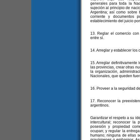
generales para toda la Nac
sujeción al principio de naci
Argentina; así como sobre b
corriente y documentos p
establecimiento del juicio por
13. Reglar el comercio con 
entre sí.
14. Arreglar y establecer los
15. Arreglar definitivamente lo
las provincias, crear otras n
la organización, administrac
Nacionales, que queden fuera 
16. Proveer a la seguridad de
17. Reconocer la preexisten
argentinos.
Garantizar el respeto a su id
intercultural; reconocer la
posesión y propiedad comun
ocupan; y regular la entrega 
humano; ninguna de ellas se
gravámenes o embargos. Aseg