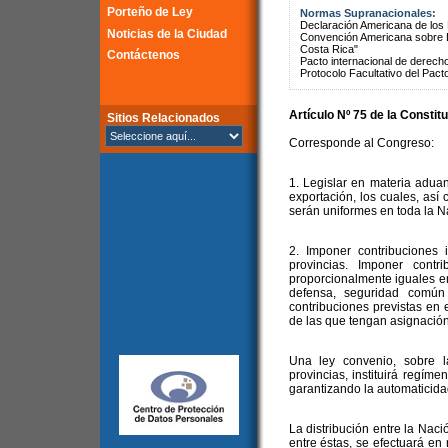
Porteño de Ley
Normas Supranacionales:
Declaración Americana de lo
Noticias de la Ciudad
Convención Americana sobre 
Costa Rica"
Contáctenos
Pacto internacional de derechos
Protocolo Facultativo del Pact
Artículo Nº 75 de la Constit
Sitios Relacionados
Corresponde al Congreso:
1. Legislar en materia adua
exportación, los cuales, así
serán uniformes en toda la N
2. Imponer contribuciones 
provincias. Imponer contr
proporcionalmente iguales en 
defensa, seguridad común
contribuciones previstas en e
de las que tengan asignación 
Una ley convenio, sobre 
provincias, instituirá regíme
garantizando la automaticidad
La distribución entre la Naci
entre éstas, se efectuará en 