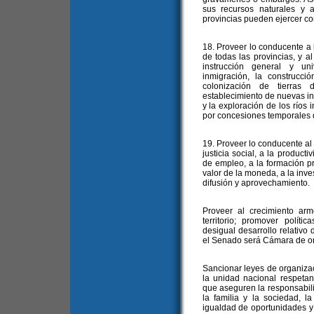
sus recursos naturales y 
provincias pueden ejercer co
18. Proveer lo conducente a l
de todas las provincias, y al
instrucción general y uni
inmigración, la construcci
colonización de tierras 
establecimiento de nuevas ind
y la exploración de los ríos i
por concesiones temporales d
19. Proveer lo conducente a
justicia social, a la product
de empleo, a la formación pr
valor de la moneda, a la inves
difusión y aprovechamiento.
Proveer al crecimiento ar
territorio; promover políti
desigual desarrollo relativo 
el Senado será Cámara de or
Sancionar leyes de organiza
la unidad nacional respetand
que aseguren la responsabili
la familia y la sociedad, l
igualdad de oportunidades y 