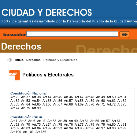
Inicio
Derechos
Políticos y Electorales
-
-
Políticos y Electorales
Constitución Nacional
Art.22
Art.37
Art.38
Art.44
Art.45
Art.46
Art.47
Art.48
Art.49
Art.50
Art.51
Art.52
Art.53
Art.54
Art.55
Art.56
Art.57
Art.58
Art.59
Art.60
Art.61
Art.62
Art.63
Art.64
Art.65
Art.66
Art.67
Art.68
Art.69
Art.70
Art.71
Art.72
Art.73
Art.74
Art.75
Art.99
Constitución CABA
Art.1
Art.3
Art.6
Art.11
Art.38
Art.39
Art.40
Art.54
Art.56
Art.57
Art.61
Art.62
Art.70
Art.73
Art.74
Art.75
Art.76
Art.77
Art.78
Art.79
Art.80
Art.81
Art.82
Art.83
Art.84
Art.92
Art.93
Art.94
Art.95
Art.96
Art.97
Art.98
Art.99
Art.100
Art.101
Art.136