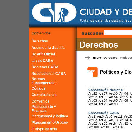
Contenidos
Derechos
Acceso a la Justicia
Boletín Oficial
Inicio
Derechos
Político
-
-
Leyes CABA
Decretos CABA
Políticos y El
Resoluciones CABA
Normas
Fundamentales
Códigos
Constitución Nacional
Art.22
Art.37
Art.38
Art.44
A
Compilaciones
Art.52
Art.53
Art.54
Art.55
A
Art.63
Art.64
Art.65
Art.66
A
Convenios
Art.74
Art.75
Art.99
Presupuesto y
Finanzas
Constitución CABA
Institucional y Político
Art.1
Art.3
Art.6
Art.11
Art.3
Art.62
Art.70
Art.73
Art.74
A
Planeamiento Urbano
Art.82
Art.83
Art.84
Art.92
A
Art.100
Art.101
Art.136
Jurisprudencia