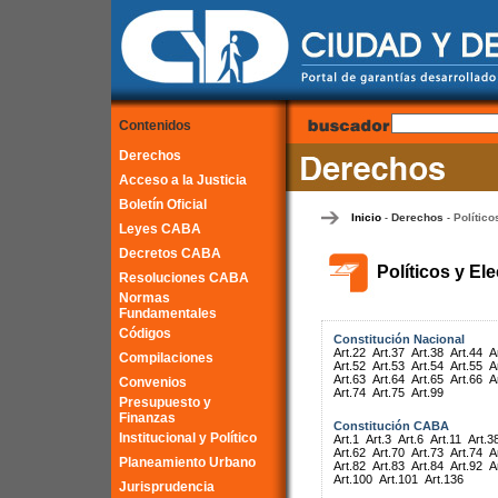
Contenidos
Derechos
Acceso a la Justicia
Boletín Oficial
Inicio
Derechos
Político
-
-
Leyes CABA
Decretos CABA
Políticos y El
Resoluciones CABA
Normas
Fundamentales
Códigos
Constitución Nacional
Art.22
Art.37
Art.38
Art.44
A
Compilaciones
Art.52
Art.53
Art.54
Art.55
A
Art.63
Art.64
Art.65
Art.66
A
Convenios
Art.74
Art.75
Art.99
Presupuesto y
Finanzas
Constitución CABA
Institucional y Político
Art.1
Art.3
Art.6
Art.11
Art.3
Art.62
Art.70
Art.73
Art.74
A
Planeamiento Urbano
Art.82
Art.83
Art.84
Art.92
A
Art.100
Art.101
Art.136
Jurisprudencia