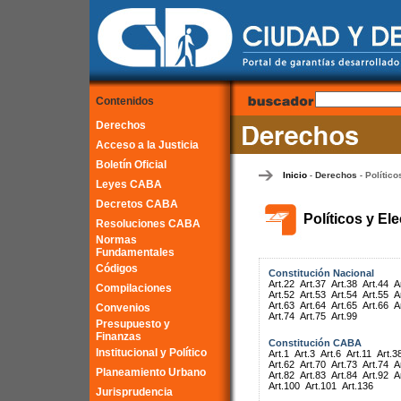
Contenidos
Derechos
Acceso a la Justicia
Boletín Oficial
Inicio
Derechos
Político
-
-
Leyes CABA
Decretos CABA
Políticos y El
Resoluciones CABA
Normas
Fundamentales
Códigos
Constitución Nacional
Art.22
Art.37
Art.38
Art.44
A
Compilaciones
Art.52
Art.53
Art.54
Art.55
A
Art.63
Art.64
Art.65
Art.66
A
Convenios
Art.74
Art.75
Art.99
Presupuesto y
Finanzas
Constitución CABA
Institucional y Político
Art.1
Art.3
Art.6
Art.11
Art.3
Art.62
Art.70
Art.73
Art.74
A
Planeamiento Urbano
Art.82
Art.83
Art.84
Art.92
A
Art.100
Art.101
Art.136
Jurisprudencia