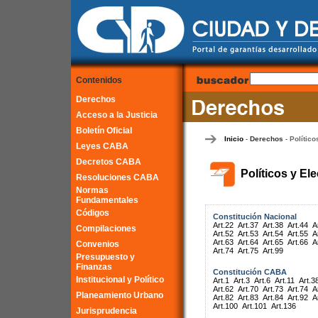
Contenidos
Derechos
Acceso a la Justicia
Boletín Oficial
Inicio
Derechos
Político
-
-
Leyes CABA
Decretos CABA
Políticos y El
Resoluciones CABA
Normas
Fundamentales
Códigos
Constitución Nacional
Art.22
Art.37
Art.38
Art.44
A
Compilaciones
Art.52
Art.53
Art.54
Art.55
A
Art.63
Art.64
Art.65
Art.66
A
Convenios
Art.74
Art.75
Art.99
Presupuesto y
Finanzas
Constitución CABA
Institucional y Político
Art.1
Art.3
Art.6
Art.11
Art.3
Art.62
Art.70
Art.73
Art.74
A
Planeamiento Urbano
Art.82
Art.83
Art.84
Art.92
A
Art.100
Art.101
Art.136
Jurisprudencia