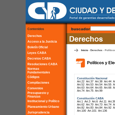
Contenidos
Derechos
Acceso a la Justicia
Boletín Oficial
Inicio
Derechos
Político
-
-
Leyes CABA
Decretos CABA
Políticos y El
Resoluciones CABA
Normas
Fundamentales
Códigos
Constitución Nacional
Art.22
Art.37
Art.38
Art.44
A
Compilaciones
Art.52
Art.53
Art.54
Art.55
A
Art.63
Art.64
Art.65
Art.66
A
Convenios
Art.74
Art.75
Art.99
Presupuesto y
Finanzas
Constitución CABA
Institucional y Político
Art.1
Art.3
Art.6
Art.11
Art.3
Art.62
Art.70
Art.73
Art.74
A
Planeamiento Urbano
Art.82
Art.83
Art.84
Art.92
A
Art.100
Art.101
Art.136
Jurisprudencia