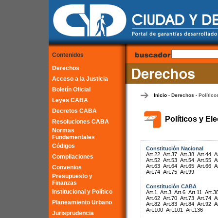
Contenidos
Derechos
Acceso a la Justicia
Boletín Oficial
Inicio
Derechos
Político
-
-
Leyes CABA
Decretos CABA
Políticos y El
Resoluciones CABA
Normas
Fundamentales
Códigos
Constitución Nacional
Art.22
Art.37
Art.38
Art.44
A
Compilaciones
Art.52
Art.53
Art.54
Art.55
A
Art.63
Art.64
Art.65
Art.66
A
Convenios
Art.74
Art.75
Art.99
Presupuesto y
Finanzas
Constitución CABA
Institucional y Político
Art.1
Art.3
Art.6
Art.11
Art.3
Art.62
Art.70
Art.73
Art.74
A
Planeamiento Urbano
Art.82
Art.83
Art.84
Art.92
A
Art.100
Art.101
Art.136
Jurisprudencia