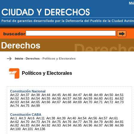
Mi
Inicio
Derechos
Políticos y Electorales
-
-
Políticos y Electorales
Constitución Nacional
Art.22
Art.37
Art.38
Art.44
Art.45
Art.46
Art.47
Art.48
Art.49
Art.50
Art.51
Art.52
Art.53
Art.54
Art.55
Art.56
Art.57
Art.58
Art.59
Art.60
Art.61
Art.62
Art.63
Art.64
Art.65
Art.66
Art.67
Art.68
Art.69
Art.70
Art.71
Art.72
Art.73
Art.74
Art.75
Art.99
Constitución CABA
Art.1
Art.3
Art.6
Art.11
Art.38
Art.39
Art.40
Art.54
Art.56
Art.57
Art.61
Art.62
Art.70
Art.73
Art.74
Art.75
Art.76
Art.77
Art.78
Art.79
Art.80
Art.81
Art.82
Art.83
Art.84
Art.92
Art.93
Art.94
Art.95
Art.96
Art.97
Art.98
Art.99
Art.100
Art.101
Art.136