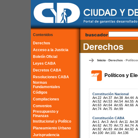
Contenidos
Derechos
Acceso a la Justicia
Boletín Oficial
Inicio
Derechos
Político
-
-
Leyes CABA
Decretos CABA
Políticos y El
Resoluciones CABA
Normas
Fundamentales
Códigos
Constitución Nacional
Art.22
Art.37
Art.38
Art.44
A
Compilaciones
Art.52
Art.53
Art.54
Art.55
A
Art.63
Art.64
Art.65
Art.66
A
Convenios
Art.74
Art.75
Art.99
Presupuesto y
Finanzas
Constitución CABA
Institucional y Político
Art.1
Art.3
Art.6
Art.11
Art.3
Art.62
Art.70
Art.73
Art.74
A
Planeamiento Urbano
Art.82
Art.83
Art.84
Art.92
A
Art.100
Art.101
Art.136
Jurisprudencia