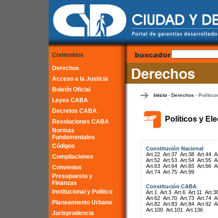
Contenidos
Derechos
Acceso a la Justicia
Boletín Oficial
Inicio
Derechos
Político
-
-
Leyes CABA
Decretos CABA
Políticos y El
Resoluciones CABA
Normas
Fundamentales
Códigos
Constitución Nacional
Art.22
Art.37
Art.38
Art.44
A
Compilaciones
Art.52
Art.53
Art.54
Art.55
A
Art.63
Art.64
Art.65
Art.66
A
Convenios
Art.74
Art.75
Art.99
Presupuesto y
Finanzas
Constitución CABA
Institucional y Político
Art.1
Art.3
Art.6
Art.11
Art.3
Art.62
Art.70
Art.73
Art.74
A
Planeamiento Urbano
Art.82
Art.83
Art.84
Art.92
A
Art.100
Art.101
Art.136
Jurisprudencia