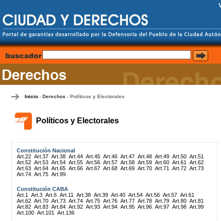
Inicio
Derechos
Políticos y Electorales
-
-
Políticos y Electorales
Constitución Nacional
Art.22
Art.37
Art.38
Art.44
Art.45
Art.46
Art.47
Art.48
Art.49
Art.50
Art.51
Art.52
Art.53
Art.54
Art.55
Art.56
Art.57
Art.58
Art.59
Art.60
Art.61
Art.62
Art.63
Art.64
Art.65
Art.66
Art.67
Art.68
Art.69
Art.70
Art.71
Art.72
Art.73
Art.74
Art.75
Art.99
Constitución CABA
Art.1
Art.3
Art.6
Art.11
Art.38
Art.39
Art.40
Art.54
Art.56
Art.57
Art.61
Art.62
Art.70
Art.73
Art.74
Art.75
Art.76
Art.77
Art.78
Art.79
Art.80
Art.81
Art.82
Art.83
Art.84
Art.92
Art.93
Art.94
Art.95
Art.96
Art.97
Art.98
Art.99
Art.100
Art.101
Art.136