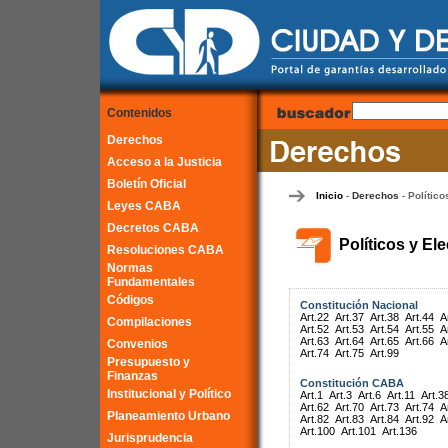
Contenidos
Derechos
Acceso a la Justicia
Boletín Oficial
Inicio
Derechos
Político
-
-
Leyes CABA
Decretos CABA
Políticos y El
Resoluciones CABA
Normas
Fundamentales
Códigos
Constitución Nacional
Art.22
Art.37
Art.38
Art.44
A
Compilaciones
Art.52
Art.53
Art.54
Art.55
A
Art.63
Art.64
Art.65
Art.66
A
Convenios
Art.74
Art.75
Art.99
Presupuesto y
Finanzas
Constitución CABA
Institucional y Político
Art.1
Art.3
Art.6
Art.11
Art.3
Art.62
Art.70
Art.73
Art.74
A
Planeamiento Urbano
Art.82
Art.83
Art.84
Art.92
A
Art.100
Art.101
Art.136
Jurisprudencia