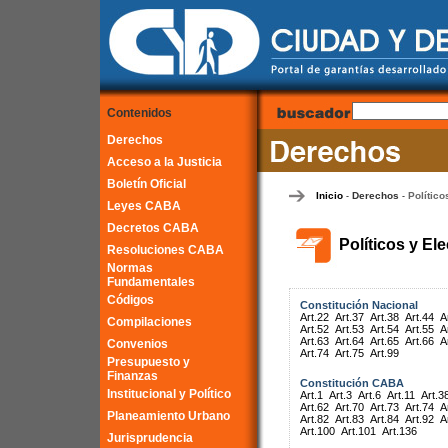
Contenidos
Derechos
Acceso a la Justicia
Boletín Oficial
Inicio
Derechos
Político
-
-
Leyes CABA
Decretos CABA
Políticos y El
Resoluciones CABA
Normas
Fundamentales
Códigos
Constitución Nacional
Art.22
Art.37
Art.38
Art.44
A
Compilaciones
Art.52
Art.53
Art.54
Art.55
A
Art.63
Art.64
Art.65
Art.66
A
Convenios
Art.74
Art.75
Art.99
Presupuesto y
Finanzas
Constitución CABA
Institucional y Político
Art.1
Art.3
Art.6
Art.11
Art.3
Art.62
Art.70
Art.73
Art.74
A
Planeamiento Urbano
Art.82
Art.83
Art.84
Art.92
A
Art.100
Art.101
Art.136
Jurisprudencia