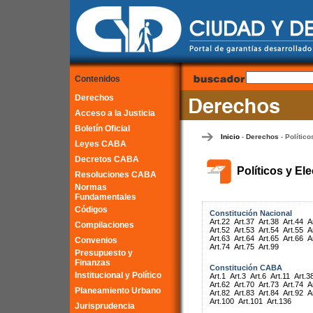
Contenidos
Derechos
Acceso a la Justicia
Boletín Oficial
Inicio
Derechos
Político
-
-
Leyes CABA
Decretos CABA
Políticos y El
Resoluciones CABA
Normas
Fundamentales
Códigos
Constitución Nacional
Art.22
Art.37
Art.38
Art.44
A
Compilaciones
Art.52
Art.53
Art.54
Art.55
A
Art.63
Art.64
Art.65
Art.66
A
Convenios
Art.74
Art.75
Art.99
Presupuesto y
Finanzas
Constitución CABA
Institucional y Político
Art.1
Art.3
Art.6
Art.11
Art.3
Art.62
Art.70
Art.73
Art.74
A
Planeamiento Urbano
Art.82
Art.83
Art.84
Art.92
A
Art.100
Art.101
Art.136
Jurisprudencia