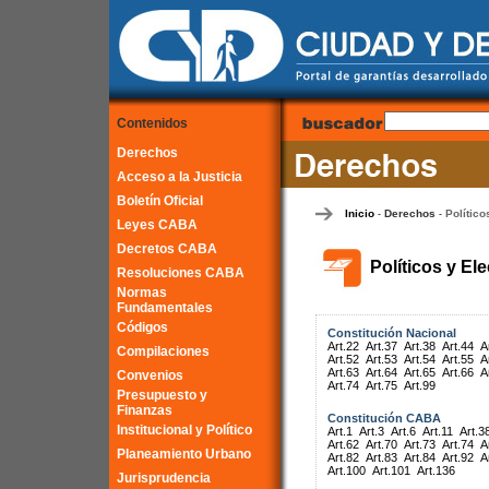
Contenidos
Derechos
Acceso a la Justicia
Boletín Oficial
Inicio
Derechos
Político
-
-
Leyes CABA
Decretos CABA
Políticos y El
Resoluciones CABA
Normas
Fundamentales
Códigos
Constitución Nacional
Art.22
Art.37
Art.38
Art.44
A
Compilaciones
Art.52
Art.53
Art.54
Art.55
A
Art.63
Art.64
Art.65
Art.66
A
Convenios
Art.74
Art.75
Art.99
Presupuesto y
Finanzas
Constitución CABA
Institucional y Político
Art.1
Art.3
Art.6
Art.11
Art.3
Art.62
Art.70
Art.73
Art.74
A
Planeamiento Urbano
Art.82
Art.83
Art.84
Art.92
A
Art.100
Art.101
Art.136
Jurisprudencia