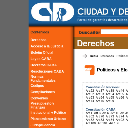
Contenidos
Derechos
Acceso a la Justicia
Boletín Oficial
Inicio
Derechos
Político
-
-
Leyes CABA
Decretos CABA
Políticos y El
Resoluciones CABA
Normas
Fundamentales
Códigos
Constitución Nacional
Art.22
Art.37
Art.38
Art.44
A
Compilaciones
Art.52
Art.53
Art.54
Art.55
A
Art.63
Art.64
Art.65
Art.66
A
Convenios
Art.74
Art.75
Art.99
Presupuesto y
Finanzas
Constitución CABA
Institucional y Político
Art.1
Art.3
Art.6
Art.11
Art.3
Art.62
Art.70
Art.73
Art.74
A
Planeamiento Urbano
Art.82
Art.83
Art.84
Art.92
A
Art.100
Art.101
Art.136
Jurisprudencia