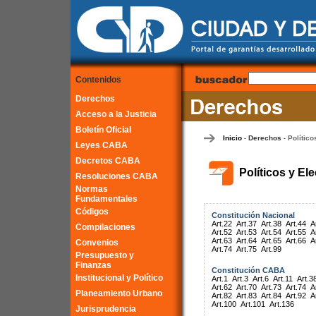
Contenidos
Derechos
Acceso a la Justicia
Boletín Oficial
Inicio
Derechos
Político
-
-
Leyes CABA
Decretos CABA
Políticos y El
Resoluciones CABA
Normas
Fundamentales
Códigos
Constitución Nacional
Art.22
Art.37
Art.38
Art.44
A
Compilaciones
Art.52
Art.53
Art.54
Art.55
A
Art.63
Art.64
Art.65
Art.66
A
Convenios
Art.74
Art.75
Art.99
Presupuesto y
Finanzas
Constitución CABA
Institucional y Político
Art.1
Art.3
Art.6
Art.11
Art.3
Art.62
Art.70
Art.73
Art.74
A
Planeamiento Urbano
Art.82
Art.83
Art.84
Art.92
A
Art.100
Art.101
Art.136
Jurisprudencia