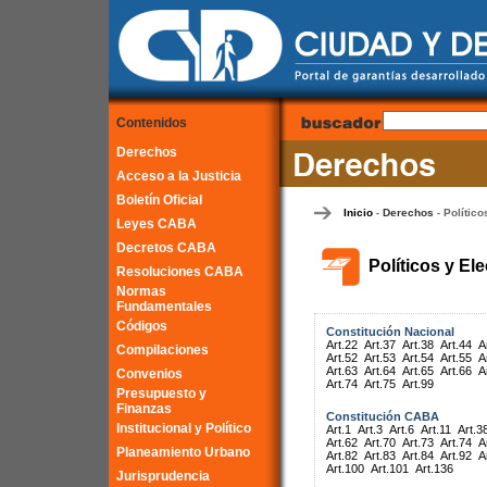
Contenidos
Derechos
Acceso a la Justicia
Boletín Oficial
Inicio
Derechos
Político
-
-
Leyes CABA
Decretos CABA
Políticos y El
Resoluciones CABA
Normas
Fundamentales
Códigos
Constitución Nacional
Art.22
Art.37
Art.38
Art.44
A
Compilaciones
Art.52
Art.53
Art.54
Art.55
A
Art.63
Art.64
Art.65
Art.66
A
Convenios
Art.74
Art.75
Art.99
Presupuesto y
Finanzas
Constitución CABA
Institucional y Político
Art.1
Art.3
Art.6
Art.11
Art.3
Art.62
Art.70
Art.73
Art.74
A
Planeamiento Urbano
Art.82
Art.83
Art.84
Art.92
A
Art.100
Art.101
Art.136
Jurisprudencia