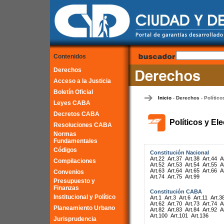
Contenidos
Derechos
Acceso a la Justicia
Boletín Oficial
Inicio
Derechos
Político
-
-
Leyes CABA
Decretos CABA
Políticos y El
Resoluciones CABA
Normas
Fundamentales
Códigos
Constitución Nacional
Art.22
Art.37
Art.38
Art.44
A
Compilaciones
Art.52
Art.53
Art.54
Art.55
A
Art.63
Art.64
Art.65
Art.66
A
Convenios
Art.74
Art.75
Art.99
Presupuesto y
Finanzas
Constitución CABA
Institucional y Político
Art.1
Art.3
Art.6
Art.11
Art.3
Art.62
Art.70
Art.73
Art.74
A
Planeamiento Urbano
Art.82
Art.83
Art.84
Art.92
A
Art.100
Art.101
Art.136
Jurisprudencia