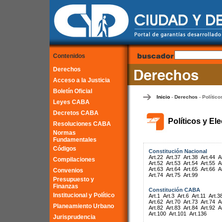
Contenidos
Derechos
Acceso a la Justicia
Boletín Oficial
Inicio
Derechos
Político
-
-
Leyes CABA
Decretos CABA
Políticos y El
Resoluciones CABA
Normas
Fundamentales
Códigos
Constitución Nacional
Art.22
Art.37
Art.38
Art.44
A
Compilaciones
Art.52
Art.53
Art.54
Art.55
A
Art.63
Art.64
Art.65
Art.66
A
Convenios
Art.74
Art.75
Art.99
Presupuesto y
Finanzas
Constitución CABA
Institucional y Político
Art.1
Art.3
Art.6
Art.11
Art.3
Art.62
Art.70
Art.73
Art.74
A
Planeamiento Urbano
Art.82
Art.83
Art.84
Art.92
A
Art.100
Art.101
Art.136
Jurisprudencia