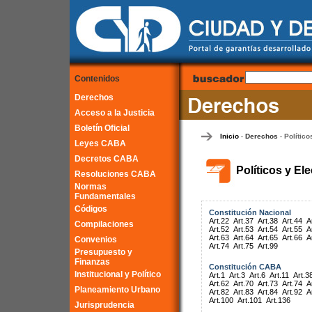
Contenidos
Derechos
Acceso a la Justicia
Boletín Oficial
Inicio
Derechos
Político
-
-
Leyes CABA
Decretos CABA
Políticos y El
Resoluciones CABA
Normas
Fundamentales
Códigos
Constitución Nacional
Art.22
Art.37
Art.38
Art.44
A
Compilaciones
Art.52
Art.53
Art.54
Art.55
A
Art.63
Art.64
Art.65
Art.66
A
Convenios
Art.74
Art.75
Art.99
Presupuesto y
Finanzas
Constitución CABA
Institucional y Político
Art.1
Art.3
Art.6
Art.11
Art.3
Art.62
Art.70
Art.73
Art.74
A
Planeamiento Urbano
Art.82
Art.83
Art.84
Art.92
A
Art.100
Art.101
Art.136
Jurisprudencia