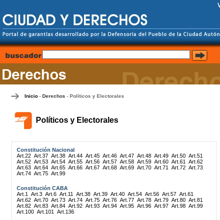
Inicio
Derechos
Políticos y Electorales
-
-
Políticos y Electorales
Constitución Nacional
Art.22
Art.37
Art.38
Art.44
Art.45
Art.46
Art.47
Art.48
Art.49
Art.50
Art.51
Art.52
Art.53
Art.54
Art.55
Art.56
Art.57
Art.58
Art.59
Art.60
Art.61
Art.62
Art.63
Art.64
Art.65
Art.66
Art.67
Art.68
Art.69
Art.70
Art.71
Art.72
Art.73
Art.74
Art.75
Art.99
Constitución CABA
Art.1
Art.3
Art.6
Art.11
Art.38
Art.39
Art.40
Art.54
Art.56
Art.57
Art.61
Art.62
Art.70
Art.73
Art.74
Art.75
Art.76
Art.77
Art.78
Art.79
Art.80
Art.81
Art.82
Art.83
Art.84
Art.92
Art.93
Art.94
Art.95
Art.96
Art.97
Art.98
Art.99
Art.100
Art.101
Art.136