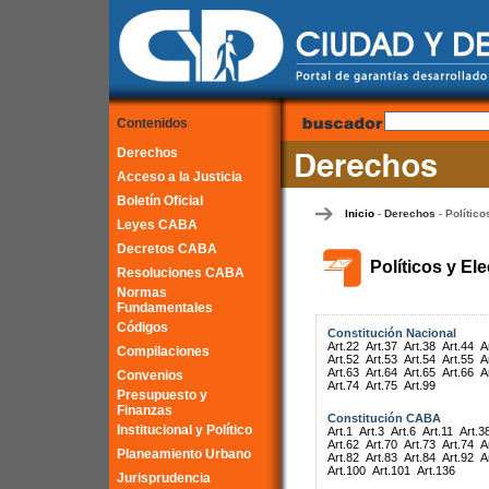
Contenidos
Derechos
Acceso a la Justicia
Boletín Oficial
Inicio
Derechos
Político
-
-
Leyes CABA
Decretos CABA
Políticos y El
Resoluciones CABA
Normas
Fundamentales
Códigos
Constitución Nacional
Art.22
Art.37
Art.38
Art.44
A
Compilaciones
Art.52
Art.53
Art.54
Art.55
A
Art.63
Art.64
Art.65
Art.66
A
Convenios
Art.74
Art.75
Art.99
Presupuesto y
Finanzas
Constitución CABA
Institucional y Político
Art.1
Art.3
Art.6
Art.11
Art.3
Art.62
Art.70
Art.73
Art.74
A
Planeamiento Urbano
Art.82
Art.83
Art.84
Art.92
A
Art.100
Art.101
Art.136
Jurisprudencia