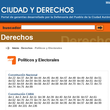
Mi
Inicio
Derechos
Políticos y Electorales
-
-
Políticos y Electorales
Constitución Nacional
Art.22
Art.37
Art.38
Art.44
Art.45
Art.46
Art.47
Art.48
Art.49
Art.50
Art.51
Art.52
Art.53
Art.54
Art.55
Art.56
Art.57
Art.58
Art.59
Art.60
Art.61
Art.62
Art.63
Art.64
Art.65
Art.66
Art.67
Art.68
Art.69
Art.70
Art.71
Art.72
Art.73
Art.74
Art.75
Art.99
Constitución CABA
Art.1
Art.3
Art.6
Art.11
Art.38
Art.39
Art.40
Art.54
Art.56
Art.57
Art.61
Art.62
Art.70
Art.73
Art.74
Art.75
Art.76
Art.77
Art.78
Art.79
Art.80
Art.81
Art.82
Art.83
Art.84
Art.92
Art.93
Art.94
Art.95
Art.96
Art.97
Art.98
Art.99
Art.100
Art.101
Art.136