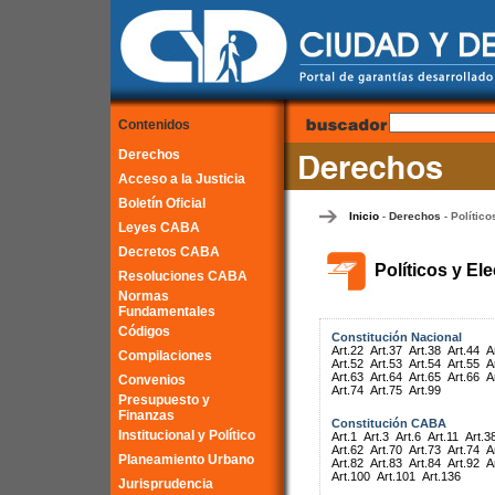
Contenidos
Derechos
Acceso a la Justicia
Boletín Oficial
Inicio
Derechos
Político
-
-
Leyes CABA
Decretos CABA
Políticos y El
Resoluciones CABA
Normas
Fundamentales
Códigos
Constitución Nacional
Art.22
Art.37
Art.38
Art.44
A
Compilaciones
Art.52
Art.53
Art.54
Art.55
A
Art.63
Art.64
Art.65
Art.66
A
Convenios
Art.74
Art.75
Art.99
Presupuesto y
Finanzas
Constitución CABA
Institucional y Político
Art.1
Art.3
Art.6
Art.11
Art.3
Art.62
Art.70
Art.73
Art.74
A
Planeamiento Urbano
Art.82
Art.83
Art.84
Art.92
A
Art.100
Art.101
Art.136
Jurisprudencia