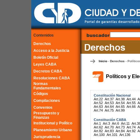
Contenidos
Derechos
Acceso a la Justicia
Boletín Oficial
Inicio
Derechos
Político
-
-
Leyes CABA
Decretos CABA
Políticos y El
Resoluciones CABA
Normas
Fundamentales
Códigos
Constitución Nacional
Art.22
Art.37
Art.38
Art.44
A
Compilaciones
Art.52
Art.53
Art.54
Art.55
A
Art.63
Art.64
Art.65
Art.66
A
Convenios
Art.74
Art.75
Art.99
Presupuesto y
Finanzas
Constitución CABA
Institucional y Político
Art.1
Art.3
Art.6
Art.11
Art.3
Art.62
Art.70
Art.73
Art.74
A
Planeamiento Urbano
Art.82
Art.83
Art.84
Art.92
A
Art.100
Art.101
Art.136
Jurisprudencia