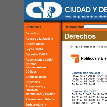
Contenidos
Derechos
Acceso a la Justicia
Boletín Oficial
Inicio
Derechos
Político
-
-
Leyes CABA
Decretos CABA
Políticos y El
Resoluciones CABA
Normas
Fundamentales
Códigos
Constitución Nacional
Art.22
Art.37
Art.38
Art.44
A
Compilaciones
Art.52
Art.53
Art.54
Art.55
A
Art.63
Art.64
Art.65
Art.66
A
Convenios
Art.74
Art.75
Art.99
Presupuesto y
Finanzas
Constitución CABA
Institucional y Político
Art.1
Art.3
Art.6
Art.11
Art.3
Art.62
Art.70
Art.73
Art.74
A
Planeamiento Urbano
Art.82
Art.83
Art.84
Art.92
A
Art.100
Art.101
Art.136
Jurisprudencia