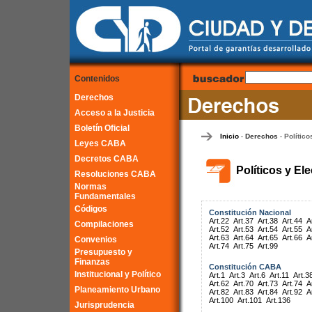
Contenidos
Derechos
Acceso a la Justicia
Boletín Oficial
Inicio
Derechos
Político
-
-
Leyes CABA
Decretos CABA
Políticos y El
Resoluciones CABA
Normas
Fundamentales
Códigos
Constitución Nacional
Art.22
Art.37
Art.38
Art.44
A
Compilaciones
Art.52
Art.53
Art.54
Art.55
A
Art.63
Art.64
Art.65
Art.66
A
Convenios
Art.74
Art.75
Art.99
Presupuesto y
Finanzas
Constitución CABA
Institucional y Político
Art.1
Art.3
Art.6
Art.11
Art.3
Art.62
Art.70
Art.73
Art.74
A
Planeamiento Urbano
Art.82
Art.83
Art.84
Art.92
A
Art.100
Art.101
Art.136
Jurisprudencia