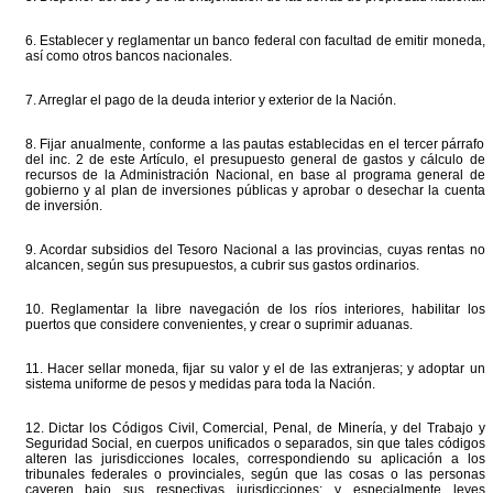
6. Establecer y reglamentar un banco federal con facultad de emitir moneda,
así como otros bancos nacionales.
7. Arreglar el pago de la deuda interior y exterior de la Nación.
8. Fijar anualmente, conforme a las pautas establecidas en el tercer párrafo
del inc. 2 de este Artículo, el presupuesto general de gastos y cálculo de
recursos de la Administración Nacional, en base al programa general de
gobierno y al plan de inversiones públicas y aprobar o desechar la cuenta
de inversión.
9. Acordar subsidios del Tesoro Nacional a las provincias, cuyas rentas no
alcancen, según sus presupuestos, a cubrir sus gastos ordinarios.
10. Reglamentar la libre navegación de los ríos interiores, habilitar los
puertos que considere convenientes, y crear o suprimir aduanas.
11. Hacer sellar moneda, fijar su valor y el de las extranjeras; y adoptar un
sistema uniforme de pesos y medidas para toda la Nación.
12. Dictar los Códigos Civil, Comercial, Penal, de Minería, y del Trabajo y
Seguridad Social, en cuerpos unificados o separados, sin que tales códigos
alteren las jurisdicciones locales, correspondiendo su aplicación a los
tribunales federales o provinciales, según que las cosas o las personas
cayeren bajo sus respectivas jurisdicciones; y especialmente leyes