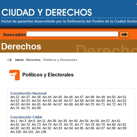
Inicio
Derechos
Políticos y Electorales
-
-
Políticos y Electorales
Constitución Nacional
Art.22
Art.37
Art.38
Art.44
Art.45
Art.46
Art.47
Art.48
Art.49
Art.50
Art.51
Art.52
Art.53
Art.54
Art.55
Art.56
Art.57
Art.58
Art.59
Art.60
Art.61
Art.62
Art.63
Art.64
Art.65
Art.66
Art.67
Art.68
Art.69
Art.70
Art.71
Art.72
Art.73
Art.74
Art.75
Art.99
Constitución CABA
Art.1
Art.3
Art.6
Art.11
Art.38
Art.39
Art.40
Art.54
Art.56
Art.57
Art.61
Art.62
Art.70
Art.73
Art.74
Art.75
Art.76
Art.77
Art.78
Art.79
Art.80
Art.81
Art.82
Art.83
Art.84
Art.92
Art.93
Art.94
Art.95
Art.96
Art.97
Art.98
Art.99
Art.100
Art.101
Art.136