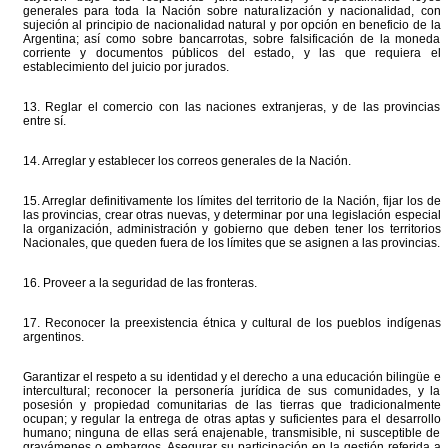
generales para toda la Nación sobre naturalización y nacionalidad, con
sujeción al principio de nacionalidad natural y por opción en beneficio de la
Argentina; así como sobre bancarrotas, sobre falsificación de la moneda
corriente y documentos públicos del estado, y las que requiera el
establecimiento del juicio por jurados.
13. Reglar el comercio con las naciones extranjeras, y de las provincias
entre sí.
14. Arreglar y establecer los correos generales de la Nación.
15. Arreglar definitivamente los límites del territorio de la Nación, fijar los de
las provincias, crear otras nuevas, y determinar por una legislación especial
la organización, administración y gobierno que deben tener los territorios
Nacionales, que queden fuera de los límites que se asignen a las provincias.
16. Proveer a la seguridad de las fronteras.
17. Reconocer la preexistencia étnica y cultural de los pueblos indígenas
argentinos.
Garantizar el respeto a su identidad y el derecho a una educación bilingüe e
intercultural; reconocer la personería jurídica de sus comunidades, y la
posesión y propiedad comunitarias de las tierras que tradicionalmente
ocupan; y regular la entrega de otras aptas y suficientes para el desarrollo
humano; ninguna de ellas será enajenable, transmisible, ni susceptible de
gravámenes o embargos. Asegurar su participación en la gestión referida a