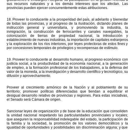
sus recursos naturales y a los demás intereses que los afectan. Las
provincias pueden ejercer concurrentemente estas atribuciones.
18. Proveer lo conducente a la prosperidad del país, al adelanto y bienestar
de todas las provincias, y al progreso de la ilustración, dictando planes de
instrucción general y universitaria, y promoviendo la industria, la
inmigración, la construcción de ferrocarriles y canales navegables, la
colonización de tierras de propiedad nacional, la introducción y
establecimiento de nuevas industrias, la importación de capitales extranjeros
y la exploración de los ríos interiores, por leyes protectoras de estos fines y
por concesiones temporales de privilegios y recompensas de estímulo.
19. Proveer lo conducente al desarrollo humano, al progreso económico con
justicia social, a la productividad de la economía nacional, a la generación
de empleo, a la formación profesional de los trabajadores, a la defensa del
valor de la moneda, a la investigación y desarrollo científico y tecnológico, su
difusión y aprovechamiento.
Proveer al crecimiento armónico de la Nación y al poblamiento de su
territorio; promover políticas diferenciadas que tiendan a equilibrar el
desigual desarrollo relativo de provincias y regiones. Para estas iniciativas,
el Senado será Cámara de origen.
Sancionar leyes de organización y de base de la educación que consoliden
la unidad nacional respetando las particularidades provinciales y locales;
que aseguren la responsabilidad indelegable del estado, la participación de
la familia y la sociedad, la promoción de los valores democráticos y la
igualdad de oportunidades y posibilidades sin discriminación alguna; y que