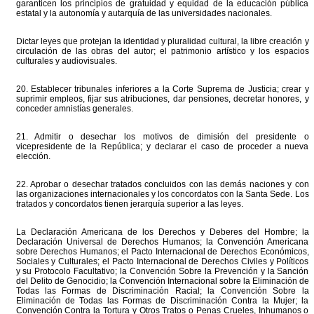
garanticen los principios de gratuidad y equidad de la educación pública
estatal y la autonomía y autarquía de las universidades nacionales.
Dictar leyes que protejan la identidad y pluralidad cultural, la libre creación y
circulación de las obras del autor; el patrimonio artístico y los espacios
culturales y audiovisuales.
20. Establecer tribunales inferiores a la Corte Suprema de Justicia; crear y
suprimir empleos, fijar sus atribuciones, dar pensiones, decretar honores, y
conceder amnistías generales.
21. Admitir o desechar los motivos de dimisión del presidente o
vicepresidente de la República; y declarar el caso de proceder a nueva
elección.
22. Aprobar o desechar tratados concluidos con las demás naciones y con
las organizaciones internacionales y los concordatos con la Santa Sede. Los
tratados y concordatos tienen jerarquía superior a las leyes.
La Declaración Americana de los Derechos y Deberes del Hombre; la
Declaración Universal de Derechos Humanos; la Convención Americana
sobre Derechos Humanos; el Pacto Internacional de Derechos Económicos,
Sociales y Culturales; el Pacto Internacional de Derechos Civiles y Políticos
y su Protocolo Facultativo; la Convención Sobre la Prevención y la Sanción
del Delito de Genocidio; la Convención Internacional sobre la Eliminación de
Todas las Formas de Discriminación Racial; la Convención Sobre la
Eliminación de Todas las Formas de Discriminación Contra la Mujer; la
Convención Contra la Tortura y Otros Tratos o Penas Crueles, Inhumanos o