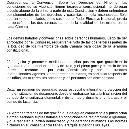
Degradantes; la Convención Sobre los Derechos del Niño; en las
condiciones de su vigencia, tienen jerarquía constitucional, no derogan
artículo alguno de la primera parte de esta Constitución y deben entenderse
complementarios de los derechos y garantías por ella reconocidos. Sólo
podrán ser denunciados, en su caso, por el Poder Ejecutivo Nacional, previa
aprobación de las dos terceras partes de la totalidad de los miembros de
cada Cámara.
Los demás tratados y convenciones sobre derechos humanos, luego de ser
aprobados por el Congreso, requerirán el voto de las dos terceras partes de
la totalidad de los miembros de cada Cámara para gozar de la jerarquía
constitucional.
23. Legislar y promover medidas de acción positiva que garanticen la
igualdad real de oportunidades y de trato, y el pleno goce y ejercicio de los
derechos reconocidos por esta Constitución y por los tratados
internacionales vigentes sobre derechos humanos, en particular respecto de
los niños, las mujeres, los ancianos y las personas con discapacidad.
Dictar un régimen de seguridad social especial e integral en protección del
niño en situación de desamparo, desde el embarazo hasta la finalización del
período de enseñanza elemental, y de la madre durante el embarazo y el
tiempo de lactancia.
24. Aprobar tratados de integración que deleguen competencia y jurisdicción
a organizaciones supraestatales en condiciones de reciprocidad e igualdad,
y que respeten el orden democrático y los derechos humanos. Las normas
dictadas en su consecuencia tienen jerarquía superior a las leyes.