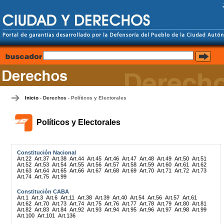
Inicio
Derechos
Políticos y Electorales
-
-
Políticos y Electorales
Constitución Nacional
Art.22
Art.37
Art.38
Art.44
Art.45
Art.46
Art.47
Art.48
Art.49
Art.50
Art.51
Art.52
Art.53
Art.54
Art.55
Art.56
Art.57
Art.58
Art.59
Art.60
Art.61
Art.62
Art.63
Art.64
Art.65
Art.66
Art.67
Art.68
Art.69
Art.70
Art.71
Art.72
Art.73
Art.74
Art.75
Art.99
Constitución CABA
Art.1
Art.3
Art.6
Art.11
Art.38
Art.39
Art.40
Art.54
Art.56
Art.57
Art.61
Art.62
Art.70
Art.73
Art.74
Art.75
Art.76
Art.77
Art.78
Art.79
Art.80
Art.81
Art.82
Art.83
Art.84
Art.92
Art.93
Art.94
Art.95
Art.96
Art.97
Art.98
Art.99
Art.100
Art.101
Art.136