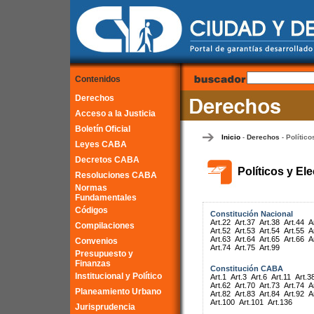
Contenidos
Derechos
Acceso a la Justicia
Boletín Oficial
Inicio
Derechos
Político
-
-
Leyes CABA
Decretos CABA
Políticos y El
Resoluciones CABA
Normas
Fundamentales
Códigos
Constitución Nacional
Art.22
Art.37
Art.38
Art.44
A
Compilaciones
Art.52
Art.53
Art.54
Art.55
A
Art.63
Art.64
Art.65
Art.66
A
Convenios
Art.74
Art.75
Art.99
Presupuesto y
Finanzas
Constitución CABA
Institucional y Político
Art.1
Art.3
Art.6
Art.11
Art.3
Art.62
Art.70
Art.73
Art.74
A
Planeamiento Urbano
Art.82
Art.83
Art.84
Art.92
A
Art.100
Art.101
Art.136
Jurisprudencia