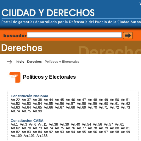
Inicio
Derechos
Políticos y Electorales
-
-
Políticos y Electorales
Constitución Nacional
Art.22
Art.37
Art.38
Art.44
Art.45
Art.46
Art.47
Art.48
Art.49
Art.50
Art.51
Art.52
Art.53
Art.54
Art.55
Art.56
Art.57
Art.58
Art.59
Art.60
Art.61
Art.62
Art.63
Art.64
Art.65
Art.66
Art.67
Art.68
Art.69
Art.70
Art.71
Art.72
Art.73
Art.74
Art.75
Art.99
Constitución CABA
Art.1
Art.3
Art.6
Art.11
Art.38
Art.39
Art.40
Art.54
Art.56
Art.57
Art.61
Art.62
Art.70
Art.73
Art.74
Art.75
Art.76
Art.77
Art.78
Art.79
Art.80
Art.81
Art.82
Art.83
Art.84
Art.92
Art.93
Art.94
Art.95
Art.96
Art.97
Art.98
Art.99
Art.100
Art.101
Art.136