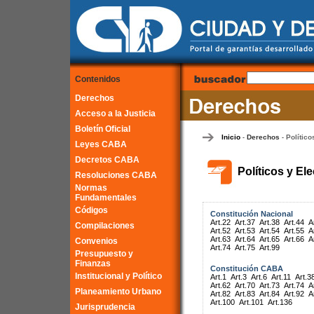
Contenidos
Derechos
Acceso a la Justicia
Boletín Oficial
Inicio
Derechos
Político
-
-
Leyes CABA
Decretos CABA
Políticos y El
Resoluciones CABA
Normas
Fundamentales
Códigos
Constitución Nacional
Art.22
Art.37
Art.38
Art.44
A
Compilaciones
Art.52
Art.53
Art.54
Art.55
A
Art.63
Art.64
Art.65
Art.66
A
Convenios
Art.74
Art.75
Art.99
Presupuesto y
Finanzas
Constitución CABA
Institucional y Político
Art.1
Art.3
Art.6
Art.11
Art.3
Art.62
Art.70
Art.73
Art.74
A
Planeamiento Urbano
Art.82
Art.83
Art.84
Art.92
A
Art.100
Art.101
Art.136
Jurisprudencia