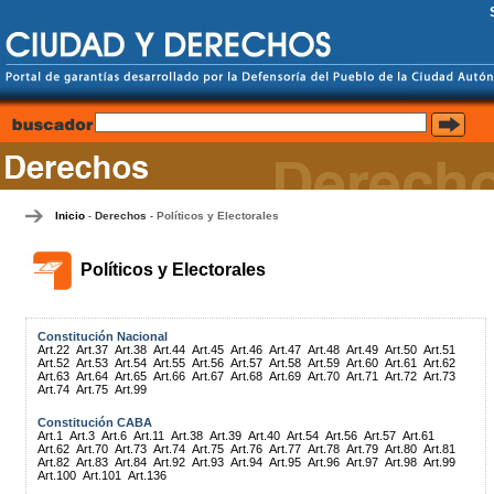
Inicio
Derechos
Políticos y Electorales
-
-
Políticos y Electorales
Constitución Nacional
Art.22
Art.37
Art.38
Art.44
Art.45
Art.46
Art.47
Art.48
Art.49
Art.50
Art.51
Art.52
Art.53
Art.54
Art.55
Art.56
Art.57
Art.58
Art.59
Art.60
Art.61
Art.62
Art.63
Art.64
Art.65
Art.66
Art.67
Art.68
Art.69
Art.70
Art.71
Art.72
Art.73
Art.74
Art.75
Art.99
Constitución CABA
Art.1
Art.3
Art.6
Art.11
Art.38
Art.39
Art.40
Art.54
Art.56
Art.57
Art.61
Art.62
Art.70
Art.73
Art.74
Art.75
Art.76
Art.77
Art.78
Art.79
Art.80
Art.81
Art.82
Art.83
Art.84
Art.92
Art.93
Art.94
Art.95
Art.96
Art.97
Art.98
Art.99
Art.100
Art.101
Art.136