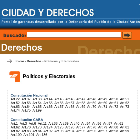
Inicio
Derechos
Políticos y Electorales
-
-
Políticos y Electorales
Constitución Nacional
Art.22
Art.37
Art.38
Art.44
Art.45
Art.46
Art.47
Art.48
Art.49
Art.50
Art.51
Art.52
Art.53
Art.54
Art.55
Art.56
Art.57
Art.58
Art.59
Art.60
Art.61
Art.62
Art.63
Art.64
Art.65
Art.66
Art.67
Art.68
Art.69
Art.70
Art.71
Art.72
Art.73
Art.74
Art.75
Art.99
Constitución CABA
Art.1
Art.3
Art.6
Art.11
Art.38
Art.39
Art.40
Art.54
Art.56
Art.57
Art.61
Art.62
Art.70
Art.73
Art.74
Art.75
Art.76
Art.77
Art.78
Art.79
Art.80
Art.81
Art.82
Art.83
Art.84
Art.92
Art.93
Art.94
Art.95
Art.96
Art.97
Art.98
Art.99
Art.100
Art.101
Art.136