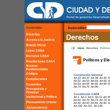
Contenidos
Derechos
Acceso a la Justicia
Boletín Oficial
Inicio
Derechos
Político
-
-
Leyes CABA
Decretos CABA
Políticos y El
Resoluciones CABA
Normas
Fundamentales
Códigos
Constitución Nacional
Art.22
Art.37
Art.38
Art.44
A
Compilaciones
Art.52
Art.53
Art.54
Art.55
A
Art.63
Art.64
Art.65
Art.66
A
Convenios
Art.74
Art.75
Art.99
Presupuesto y
Finanzas
Constitución CABA
Institucional y Político
Art.1
Art.3
Art.6
Art.11
Art.3
Art.62
Art.70
Art.73
Art.74
A
Planeamiento Urbano
Art.82
Art.83
Art.84
Art.92
A
Art.100
Art.101
Art.136
Jurisprudencia